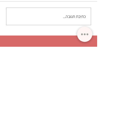
בכלי ניתוחי מתוחכם המופעל ע"י
המנתח. ניתוח...
כתיבת תגובה...
פרטי קשר
רחוב הברזל 9א' קומה 3, תל אביב
לקביעת תורים רוני
058-5340488
לד"ר שטוקהיים 052-6666488
מייל
torim.stock@gmail.com
הוראות חנייה - ניתן לחנות בחניון הנחושת הצמוד
למרפאה.
להזמנת תור באתר