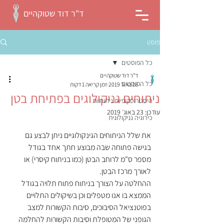
ד"ר דוד שטוקהיים
פוסט
כל הפוסטים
ד"ר דוד שטוקהיים
כל הפוסטים
18 באוג׳ 2019
זמן קריאה 1 דקות
ניתוחים גניקולוגים בפתיחת בטן
היסטרוסקופיות ניתוחיות
עודכן:
23 באוג׳ 2019
כירוגיה גניקולוגית
את שלל הניתוחים הגינקולוגיים ניתן לבצע גם 
בגישה פתוחה שבה מבוצע חתך אחד בגודל 
מספר ס"מ לרוחב הבטן (כמו בניתוח קיסרי) או 
לאורך מרכז הבטן.
ההחלטה על הצורך בניתוח פתוח תלויה בגודל 
הממצא בו אנו מטפלים וכן בשיקולים התלויים 
בפוטנציאל הסיבוכים, סיבות הקשורות למצב 
הגופני של המטופלת וסיבות הקשורות להחלמה 