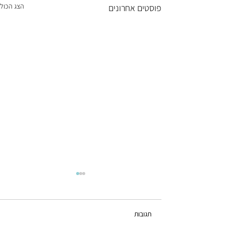
הצג הכול
פוסטים אחרונים
ניתוח לפרוסקופי רובוטי
למעשה השם "רובוט" חוטא לאמת.
לא מדובר במכשיר ניתוחי שעובד
תגובות
באופן אוטונומי ללא מגע יד אדם אלא