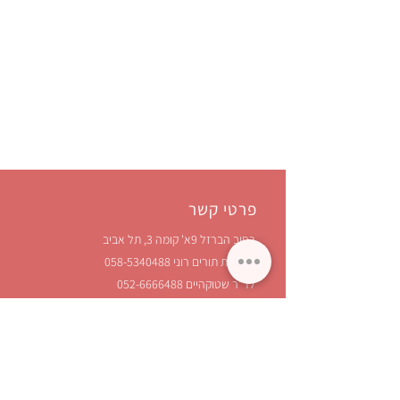
פרטי קשר
רחוב הברזל 9א' קומה 3, תל אביב
לקביעת תורים רוני
058-5340488
לד"ר שטוקהיים 052-6666488
מייל
torim.stock@gmail.com
הוראות חנייה - ניתן לחנות בחניון הנחושת הצמוד
למרפאה.