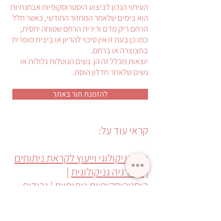
העיתוי הנכון לביצוע היסטרוסקופיות אבחנתיות
הוא בימים שלאחר המחזור החודשי, כאשר חלל
הרחם ריק מדם ורירית הרחם שטוחה יחסית,
כמו כן בעת זו אין סיכוי להריון או ביצית מופרית
בחצוצרה או ברחם.
יוצאות מכלל זה הן נשים הנוטלות גלולות או
נשים שלאחר חדלון הוסת.
להזמנת תור באתר
קראי עוד על:
יעוץ גניקולוגי וייעוץ לקראת ניתוחים
|
כירורגיה גניקולוגית
|
היסטרוסקופיות ניתוחיות
|
גרידות
והפסקות הריון
|
כיצד להתכונן
לניתוח גניקולוגי
| תכנון משפחה