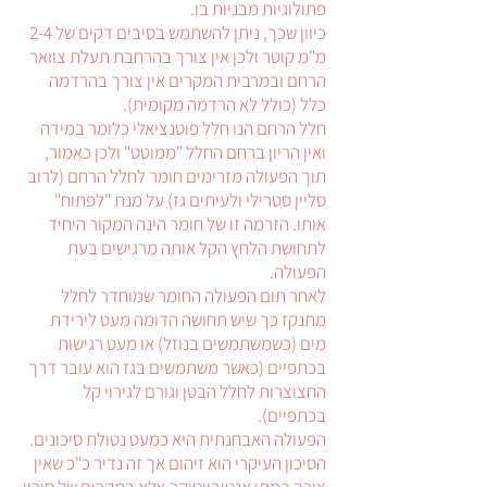
פתולוגיות מבניות בו.
כיוון שכך, ניתן להשתמש בסיבים דקים של 2-4
מ"מ קוטר ולכן אין צורך בהרחבת תעלת צוואר
הרחם ובמרבית המקרים אין צורך בהרדמה
כלל (כולל לא הרדמה מקומית).
חלל הרחם הנו חלל פוטנציאלי כלומר במידה
ואין הריון ברחם החלל "ממוטט" ולכן כאמור,
תוך הפעולה מזרימים חומר לחלל הרחם (לרוב
סליין סטרילי ולעיתים גז) על מנת "לפתוח"
אותו. הזרמה זו של חומר הינה המקור היחיד
לתחושת הלחץ הקל אותה מרגישים בעת
הפעולה.
לאחר תום הפעולה החומר שמוחדר לחלל
מתנקז כך שיש תחושה הדומה מעט לירידת
מים (כשמשתמשים בנוזל) או מעט רגישות
בכתפיים (כאשר משתמשים בגז הוא עובר דרך
החצוצרות לחלל הבטן וגורם לגירוי קל
בכתפיים).
הפעולה האבחנתית היא כמעט נטולת סיכונים.
הסיכון העיקרי הוא זיהום אך זה נדיר כ"כ שאין