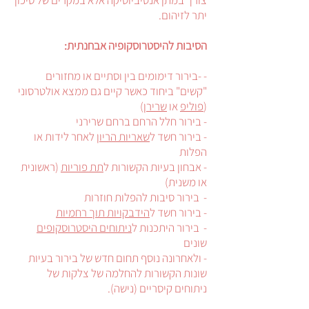
צורך במתן אנטיביוטיקה אלא במקרים של סיכון
יתר לזיהום.
הסיבות להיסטרוסקופיה אבחנתית:
- -בירור דימומים בין וסתיים או מחזורים
"קשים" ביחוד כאשר קיים גם ממצא אולטרסוני
(
פוליפ
או
שרירן
)
- בירור חלל הרחם ברחם שרירני
- בירור חשד ל
שאריות הריון
לאחר לידות או
הפלות
- אבחון בעיות הקשורות ל
תת פוריות
(ראשונית
או משנית)
- בירור סיבות להפלות חוזרות
- בירור חשד ל
הידבקויות תוך רחמיות
- בירור היתכנות ל
ניתוחים היסטרוסקופים
שונים
- ולאחרונה נוסף תחום חדש של בירור בעיות
שונות הקשורות להחלמה של צלקות של
ניתוחים קיסריים (נישה).